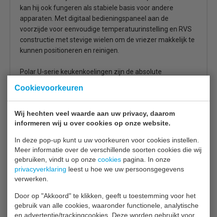
kan hij ook fungeren als stabiele basis voor andere
apparaten. Met digitaal bedieningspaneel aan de
voorzijde voor eenvoudige temperatuurinstelling en RVS
constructie met stevige wielen om de vriezer makkelijk te
kunnen positioneren en reinigen.
Polar U-serie keukenkoelingen zijn de absolute
topstukken in de collectie, ontworpen om uw meest
Cookievoorkeuren
kostbare producten veilig op te slaan. Ze voldoen aan de
strengste industrienormen en maken gebruik van
Wij hechten veel waarde aan uw privacy, daarom
krachtige mechanische ventilatie die smaken conserveert
informeren wij u over cookies op onze website.
en bederf voorkomt. Met de U-serie kunt ook bij veelvuldig
openen en sluiten rekenen op constante, gelijkmatige
In deze pop-up kunt u uw voorkeuren voor cookies instellen.
koelprestaties, zelfs bij een omgevingstemperatuur tot
Meer informatie over de verschillende soorten cookies die wij
wel 43°C.
gebruiken, vindt u op onze
cookies
pagina. In onze
privacyverklaring
leest u hoe we uw persoonsgegevens
verwerken.
3 x GN 1/1 per lade
Makkelijk schoon te maken RVS constructie
Door op "Akkoord" te klikken, geeft u toestemming voor het
Gebruiksvriendelijke digitale bediening en display
gebruik van alle cookies, waaronder functionele, analytische
Zware RVS laden met een laadvermogen van 50 kg
en advertentie/trackingcookies. Deze worden gebruikt voor