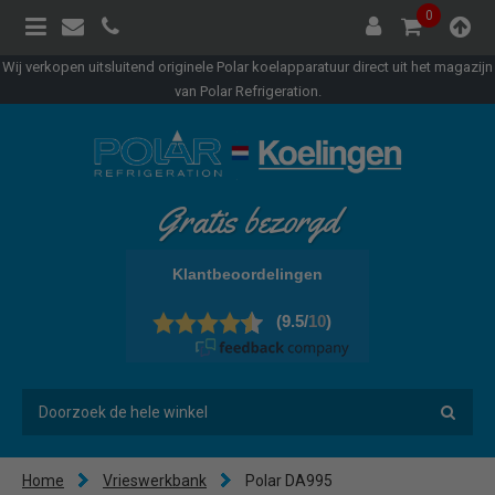
0
Wij verkopen uitsluitend originele Polar koelapparatuur direct uit het magazijn
van Polar Refrigeration.
Gratis bezorgd
Home
Vrieswerkbank
Polar DA995