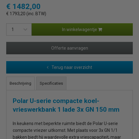
€ 1482,00
€ 1793,20 (inc. BTW)
In winkelwagentje
Offerte aanvragen
Terug naar overzicht
Beschrijving
Specificaties
Polar U-serie compacte koel-
vrieswerkbank 1 lade 3x GN 150 mm
In keukens met beperkte ruimte biedt de Polar U-serie
compacte vriezer uitkomst. Met plaats voor 3x GN 1/1
bakken biedt hij waardevolle extra vriescapaciteit, maar