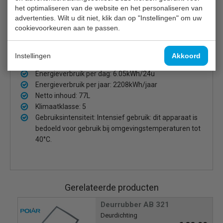
het optimaliseren van de website en het personaliseren van
Stevige vergrendelbare zwenkwielen
advertenties. Wilt u dit niet, klik dan op "Instellingen" om uw
Automatische ontdooiing
cookievoorkeuren aan te passen.
Snel temperatuurherstel na openen
Omgevingstemperatuurbereik: +16°C tot +32°C
Energieklasse: E
Instellingen
Akkoord
Energie-Efficiëntie-Index: 78.00
Energieverbruik per dag: 6.05kWh/24u
Energieverbruik per jaar: 2208kWh/jaar
Netto inhoud: 77L
Klimaatklasse: 5
Gebruiksintensiteit: Intensief gebruik: dit apparaat is
bedoeld voor gebruik bij omgevingstemperaturen tot
40°C.
Gerelateerde producten
Deurrubber AB 321
Deurdichting