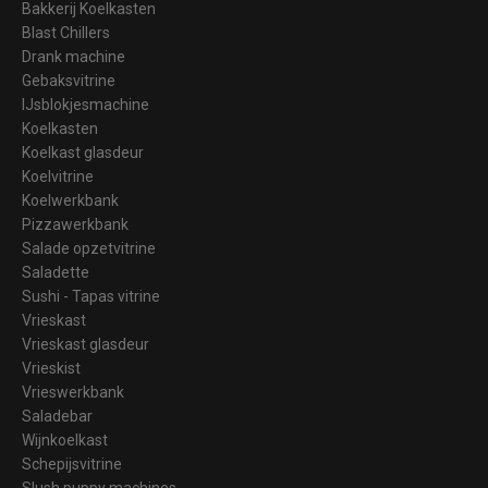
Bakkerij Koelkasten
Blast Chillers
Drank machine
Gebaksvitrine
IJsblokjesmachine
Koelkasten
Koelkast glasdeur
Koelvitrine
Koelwerkbank
Pizzawerkbank
Salade opzetvitrine
Saladette
Sushi - Tapas vitrine
Vrieskast
Vrieskast glasdeur
Vrieskist
Vrieswerkbank
Saladebar
Wijnkoelkast
Schepijsvitrine
Slush puppy machines