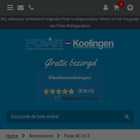
0
Wij verkopen uitsluitend originele Polar koelapparatuur direct uit het magazijn
van Polar Refrigeration.
Gratis bezorgd
Home
Accessoires
Polar AC 613