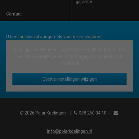
garantie
Contact
U bent succesvol aangemeld voor de nieuwsbrief.
Je huidige cookie-instellingen blokkeren dit onderdeel. Pas
je cookie-instellingen aan om toegang te krijgen tot dit
onderdeel.
Cookie-instellingen wijzigen
© 2026 Polar Koelingen
|
088 260 04 10
|
info@polarkoelingen.nl