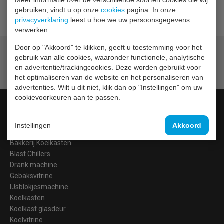
gebruiken, vindt u op onze
cookies
pagina. In onze
Geschikt voor: U637 & U638 en CR711
privacyverklaring
leest u hoe we uw persoonsgegevens
verwerken.
Door op "Akkoord" te klikken, geeft u toestemming voor het
Geld terug
prijsgarantie
gebruik van alle cookies, waaronder functionele, analytische
Lage prijzen hoge service
en advertentie/trackingcookies. Deze worden gebruikt voor
Gratis verzending
vanaf € 200,00
het optimaliseren van de website en het personaliseren van
advertenties. Wilt u dit niet, klik dan op "Instellingen" om uw
cookievoorkeuren aan te passen.
Categorieën
Instellingen
Akkoord
Barkoeling
Bakkerij Koelkasten
Blast Chillers
Drank machine
Gebaksvitrine
IJsblokjesmachine
Koelkasten
Koelkast glasdeur
Koelvitrine