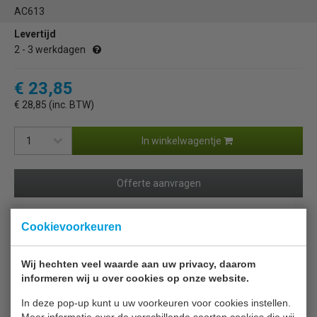
AC613
Levertijd
2 - 3 werkdagen
€ 23,85
€ 28,85 (inc. BTW)
In winkelwagentje
Offerte aanvragen
Cookievoorkeuren
Terug naar overzicht
Wij hechten veel waarde aan uw privacy, daarom
Beschrijving
informeren wij u over cookies op onze website.
Polar AC 613, Ladedichting
In deze pop-up kunt u uw voorkeuren voor cookies instellen.
Meer informatie over de verschillende soorten cookies die wij