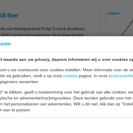
8 liter
 de ruimtebesparende Polar G-serie driedeurs
ge RVS constructie waardoor de koelwerkbank
euren
nbesparend, terwijl het duurzame werkblad ideaal
l waarde aan uw privacy, daarom informeren wij u over cookies o
ns, blenders of keukenmachines op te plaatsen. GN
unt u uw voorkeuren voor cookies instellen. Meer informatie over de ve
die wij gebruiken, vindt u op onze
cookies
pagina. In onze
privacyverkl
ruik in professionele keukens. Ze hebben een
gegevens verwerken.
 G-serie is de perfecte keus als u een koeling
" te klikken, geeft u toestemming voor het gebruik van alle cookies, 
ak openen en sluiten. De G-serie functioneert
lytische en advertentie/trackingcookies. Deze worden gebruikt voor het
 het personaliseren van advertenties. Wilt u dit niet, klik dan op "Inst
n aan te passen.
appen en schapgeleiders zijn verkrijgbaar bij de