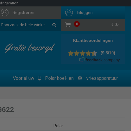
frigeration.
Registreren
Inloggen
0
€ 0,-
Gratis bezorgd
Voor al uw
Polar koel- en
vriesapparatuur
G622
Polar