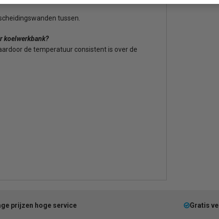
 scheidingswanden tussen.
ar koelwerkbank?
waardoor de temperatuur consistent is over de
ge prijzen hoge service
Gratis v