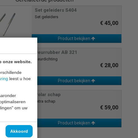
Set geleiders S404
Set geleiders
€ 45,00
Product bekijken
Deurrubber AB 321
Deurdichting
p onze website.
€ 28,00
rschillende
aring
leest u hoe
Product bekijken
Polar schap
waaronder
Extra schap
 optimaliseren
€ 59,00
ellingen" om uw
Product bekijken
Akkoord