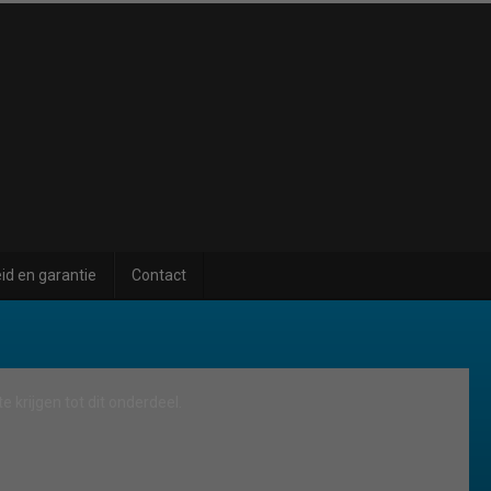
id en garantie
Contact
e krijgen tot dit onderdeel.