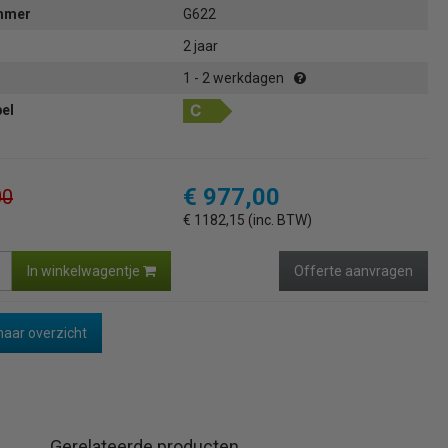
ummer
G622
2 jaar
1 - 2 werkdagen
bel
€ 977,00
00
€ 1182,15 (inc. BTW)
In winkelwagentje
Offerte aanvragen
naar overzicht
Gerelateerde producten