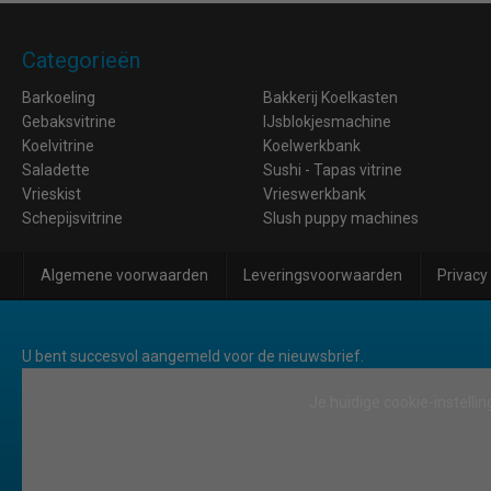
Categorieën
Barkoeling
Bakkerij Koelkasten
Gebaksvitrine
IJsblokjesmachine
Koelvitrine
Koelwerkbank
Saladette
Sushi - Tapas vitrine
Vrieskist
Vrieswerkbank
Schepijsvitrine
Slush puppy machines
Algemene voorwaarden
Leveringsvoorwaarden
Privacy
U bent succesvol aangemeld voor de nieuwsbrief.
Je huidige cookie-instellin