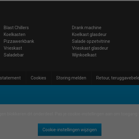
Blast Chillers
Drank machine
Koelkasten
Koelkast glasdeur
Pizzawerkbank
Salade opzetvitrine
Vrieskast
Vrieskast glasdeur
Saladebar
Wijnkoelkast
 statement
Cookies
Storing melden
Retour, teruggavebele
gen blokkeren dit onderdeel. Pas je cookie-instellingen aan om toegang t
Cookie-instellingen wijzigen