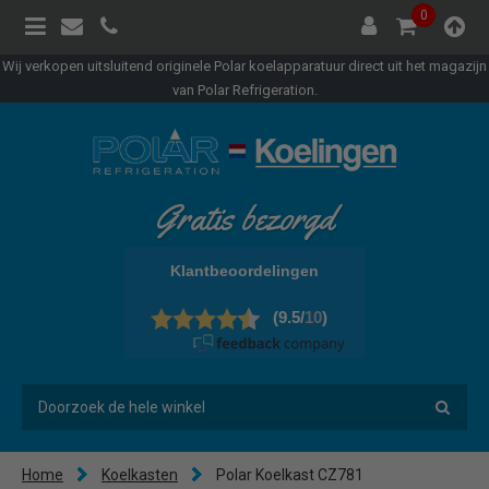
0
Wij verkopen uitsluitend originele Polar koelapparatuur direct uit het magazijn
van Polar Refrigeration.
Gratis bezorgd
Home
Koelkasten
Polar Koelkast CZ781