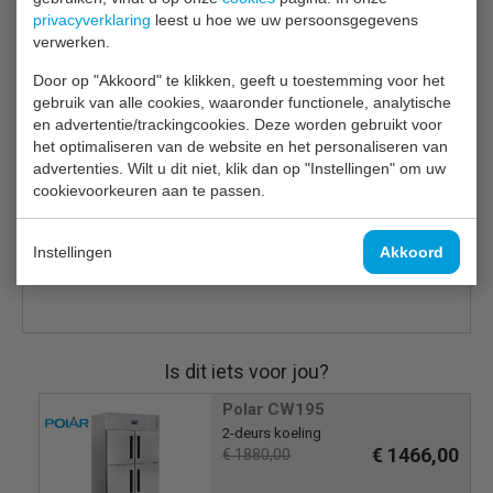
privacyverklaring
leest u hoe we uw persoonsgegevens
Sterke stalen buitenkant met gemakkelijk schoon te
verwerken.
maken ABS-interieur
Krachtige geforceerde luchtkoeling helpt een
Door op "Akkoord" te klikken, geeft u toestemming voor het
consistente interne temperatuur te handhaven
gebruik van alle cookies, waaronder functionele, analytische
8 verstelbare schappen voor flexibele opslag
en advertentie/trackingcookies. Deze worden gebruikt voor
Zorgeloze automatische ontdooiing
het optimaliseren van de website en het personaliseren van
advertenties. Wilt u dit niet, klik dan op "Instellingen" om uw
Intuïtieve digitale controller
cookievoorkeuren aan te passen.
LED-display
Effectieve isolatiedikte van 60 mm helpt de
gebruikskosten te verlagen
Instellingen
Akkoord
Ook in vriesuitvoering
Is dit iets voor jou?
Polar CW195
2-deurs koeling
€ 1466,00
€ 1880,00