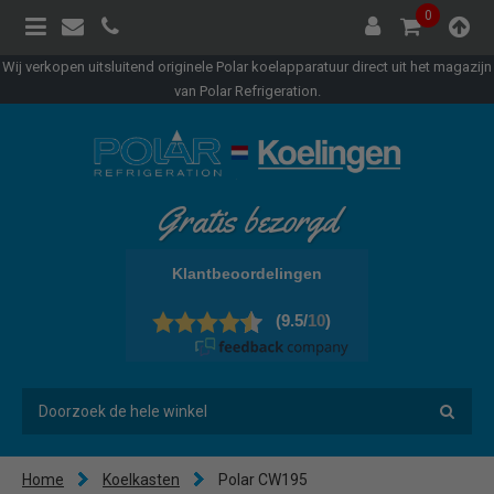
0
Wij verkopen uitsluitend originele Polar koelapparatuur direct uit het magazijn
van Polar Refrigeration.
Gratis bezorgd
Home
Koelkasten
Polar CW195