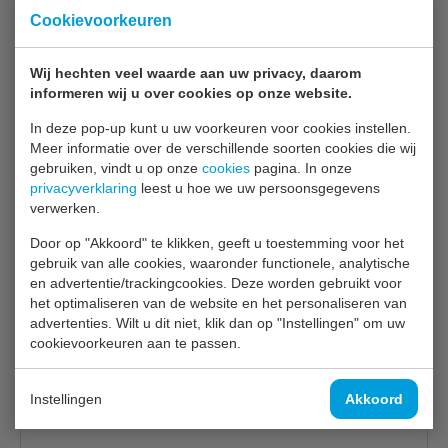
Cookievoorkeuren
Polar G-serie keukenkoelingen zijn ontworpen voor
dagelijks gebruik in professionele keukens. Ze hebben een
sterke, duurzame constructie met hoogwaardige
Wij hechten veel waarde aan uw privacy, daarom
compressoren. De G-serie is de perfecte keus als u een
informeren wij u over cookies op onze website.
koeling zoekt die langdurig constante prestaties moet
In deze pop-up kunt u uw voorkeuren voor cookies instellen.
leveren, ook bij vaak openen en sluiten. De G-serie
Meer informatie over de verschillende soorten cookies die wij
functioneert optimaal bij een omgevingstemperatuur tot
gebruiken, vindt u op onze
cookies
pagina. In onze
32°C.
privacyverklaring
leest u hoe we uw persoonsgegevens
verwerken.
RVS exterieur, aluminium interieur
Door op "Akkoord" te klikken, geeft u toestemming voor het
Ventilator ondersteund
gebruik van alle cookies, waaronder functionele, analytische
6 verstelbare roosters en een 2 bodemroosters
en advertentie/trackingcookies. Deze worden gebruikt voor
Automatische, natuurlijke ontdooiing
het optimaliseren van de website en het personaliseren van
Volautomatische controller met digitaal display
advertenties. Wilt u dit niet, klik dan op "Instellingen" om uw
Gebruiksintensiteit: Gemiddeld gebruik: dit apparaat
cookievoorkeuren aan te passen.
is bedoeld voor gebruikt bij een
omgevingstemperatuur tot 30°C en geschikt voor de
Instellingen
Akkoord
meeste professionele keukens